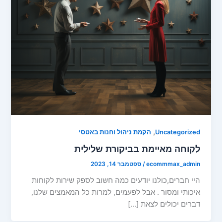
,
Uncategorized
הקמת ניהול וחנות באטסי
לקוחה מאיימת בביקורת שלילית
ecommmax_admin
/
ספטמבר 14, 2023
היי חברים,כולנו יודעים כמה חשוב לספק שירות לקוחות
איכותי ומסור . אבל לפעמים, למרות כל המאמצים שלנו,
דברים יכולים לצאת […]