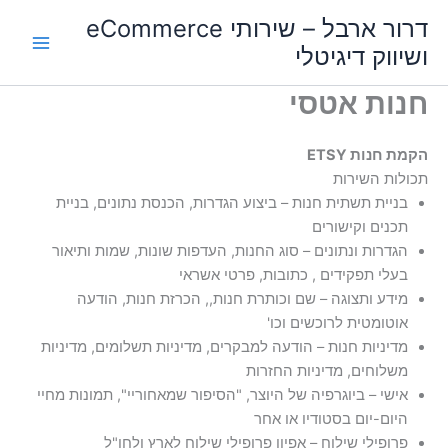
ילוג
Main
דרור ארבל – שירותי eCommerce
תוכן
ושיווק דיגיטלי
Menu
חנות אטסי
הקמת חנות ETSY
תכולות השירות
בניית תשתית חנות – ביצוע הגדרות, הכנסת נתונים, בניית
תכנים וקישורים
הגדרות ונתונים – סוג החנות, העדפות שונות, שמות ותיאור
בעלי תפקידים , כתובות, פרטי אשראי
מידע ותצוגה – שם וכותרת חנות,, הכרזת חנות, הודעה
אוטומטית לרוכשים וכו'
מדיניות חנות – הודעה למבקרים, מדיניות תשלומים, מדיניות
משלוחים, מדיניות החזרות
אישי – ביוגרפיה של היוצר, "הסיפור שמאחוריי", תמונות מחיי
היום-יום בסטודיו או אחר
פרופילי שילוח – אפיון פרופילי שילוח לארץ ולחו"ל