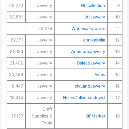
23,270
Jewelry
HLcollection
9
22,881
Jewelry
JulJewelry
10
22,276
WholesaleCorner
11
22,171
Jewelry
annikabella
12
21,626
Jewelry
AnemoneJewelry
13
21,402
Jewelry
BelecoJewelry
14
20,456
Jewelry
Avnis
15
18,447
Jewelry
HolyLandJewelry
16
18,414
Jewelry
HelenCollectionJewel
17
Craft
17,137
Supplies &
QFMarket
18
Tools