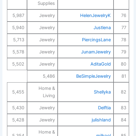
Supplies
5,987
Jewelry
HelenJewelryK
76
5,940
Jewelry
Justlena
77
5,713
Jewelry
PiercingsLane
78
5,578
Jewelry
JunamJewelry
79
5,502
Jewelry
AditaGold
80
5,486
BeSimpleJewelry
81
Home &
5,455
Shellyka
82
Living
5,430
Jewelry
Delftia
83
5,428
Jewelry
julishland
84
Home &
5,354
milkool
85