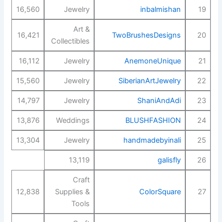
16,560
Jewelry
inbalmishan
19
Art &
16,421
TwoBrushesDesigns
20
Collectibles
16,112
Jewelry
AnemoneUnique
21
15,560
Jewelry
SiberianArtJewelry
22
14,797
Jewelry
ShaniAndAdi
23
13,876
Weddings
BLUSHFASHION
24
13,304
Jewelry
handmadebyinali
25
13,119
galisfly
26
Craft
12,838
Supplies &
ColorSquare
27
Tools