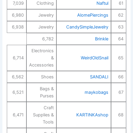
7,039
Clothing
Naftul
61
6,980
Jewelry
AlomePiercings
62
6,938
Jewelry
CandySimpleJewelry
63
6,782
Brinkle
64
Electronics
6,714
&
WeirdOldSnail
65
Accessories
6,562
Shoes
SANDALI
66
Bags &
6,521
maykobags
67
Purses
Craft
6,471
Supplies &
KARTINKAshop
68
Tools