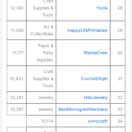
Craft
12,140
Supplies &
Yoola
28
Tools
Art &
11,340
HappyLifePrintables
29
Collectibles
Paper &
11,177
Party
WestieCrew
30
Supplies
Craft
10,452
Supplies &
CrochetObjet
31
Tools
10,261
Jewelry
HilisJewelry
32
10,261
Jewelry
BestMonogramNecklace
33
10,114
sohocraft
34