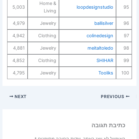
Home &
5,003
loopdesignstudio
95
Living
4,979
Jewelry
ballisilver
96
4,942
Clothing
colinedesign
97
4,881
Jewelry
meitaltoledo
98
4,852
Clothing
SHIHAR
99
4,795
Jewelry
Tooliks
100
NEXT
PREVIOUS
כתיבת תגובה