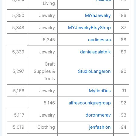
Living
5,350
Jewelry
MiYaJewelry
86
5,348
Jewelry
MYJewelryEtsyShop
87
5,345
nadinessra
88
5,339
Jewelry
danielapalatnik
89
Craft
5,297
Supplies &
StudioLangeron
90
Tools
5,166
Jewelry
MyfioriDes
91
5,146
alfrescouniquegroup
92
5,117
Jewelry
doronmerav
93
5,019
Clothing
jenfashion
94