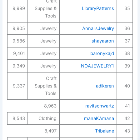
Craft
9,999
Supplies &
LibraryPatterns
35
Tools
9,905
Jewelry
AnnalisJewelry
36
9,586
Jewelry
shayaaron
37
9,401
Jewelry
baronykajd
38
9,349
Jewelry
NOAJEWELRY1
39
Craft
9,337
Supplies &
adikeren
40
Tools
8,963
ravitschwartz
41
8,543
Clothing
manaKAmana
42
8,497
Tribalane
43