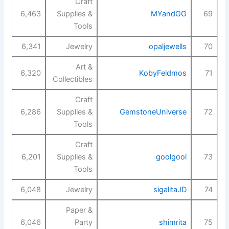
Craft
6,463
Supplies &
MYandGG
69
Tools
6,341
Jewelry
opaljewells
70
Art &
6,320
KobyFeldmos
71
Collectibles
Craft
6,286
Supplies &
GemstoneUniverse
72
Tools
Craft
6,201
Supplies &
goolgool
73
Tools
6,048
Jewelry
sigalitaJD
74
Paper &
6,046
Party
shimrita
75