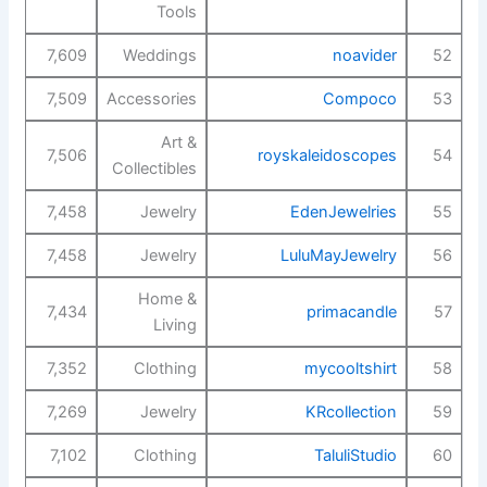
Tools
7,609
Weddings
noavider
52
7,509
Accessories
Compoco
53
Art &
7,506
royskaleidoscopes
54
Collectibles
7,458
Jewelry
EdenJewelries
55
7,458
Jewelry
LuluMayJewelry
56
Home &
7,434
primacandle
57
Living
7,352
Clothing
mycooltshirt
58
7,269
Jewelry
KRcollection
59
7,102
Clothing
TaluliStudio
60