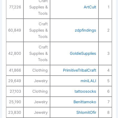
Craft
77,226
Supplies &
ArtCult
1
Tools
Craft
60,849
Supplies &
zdpfindings
2
Tools
Craft
42,800
Supplies &
GoldieSupplies
3
Tools
41,866
Clothing
PrimitiveTribalCraft
4
29,649
Jewelry
miniLALI
5
27,103
Clothing
tattoosocks
6
25,190
Jewelry
Benittamoko
7
23,830
Jewelry
ShlomitOfir
8