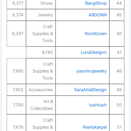
8,377
Shoes
BangiShop
44
8,374
Jewelry
ARDONN
45
Craft
8,297
Supplies &
RonitGolan
46
Tools
8,185
LunaDesignn
47
Craft
7,985
Supplies &
yasminsjewelry
48
Tools
7,952
Accessories
SaraAttaliDesign
49
Art &
7,700
tushtush
50
Collectibles
Craft
7,678
Supplies &
Pearlykarpel
51